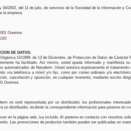
y 34/2002, del 11 de julio, de servicios de la Sociedad de la Información y
de la empresa.
32001 Ourense
.com
CCION DE DATOS:
 Orgánica 15/1999, de 13 de Diciembre, de Protección de Datos de Carácter Pe
bremente ha facilitado. Asi mismo, usted queda informado y manifiesta su
ros automatizados de Natuderm. Usted autoriza expresamente el tratamiento d
o vía telefónica a móvil y/o fijo, como por correo ordinario y/o electróni
ación, cancelación y oposición, en cualquier momento, mediante escrito dirig
01 Ourense.
erm no esté representada por un distribuidor, los profesionales interesados
un distribuidor, recibirán la correspondiente información para ponerse en co
cen en la página web, iva incluido. Al ponerse en contacto con nosotros sol
nto. Las promociones de productos también pueden ser publicadas en nuest